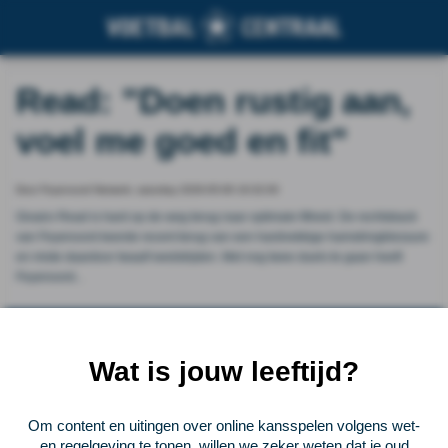
Read: "Doen rustig aan,
voel me goed en fit"
Door Feyenoord Netwerk, saturday 2026-05-09 19:32:00
Givairo Read is hard op de weg terug naar optimale fitheid. De rechtsback
van Feyenoord keerde recent terug van een hardnekkige hamstringblessure
en miste daardoor twaalf wedstrijden. Met nog twee duels te gaan heeft
Feyenoord...
Vorige
Lees verder bij Feyenoord Netwerk
Volgende
Wat is jouw leeftijd?
Voetbalcentraal
Om content en uitingen over online kansspelen volgens wet-
Voetbalcentraal is een merk van
ELF VOETBAL
en regelgeving te tonen, willen we zeker weten dat je oud