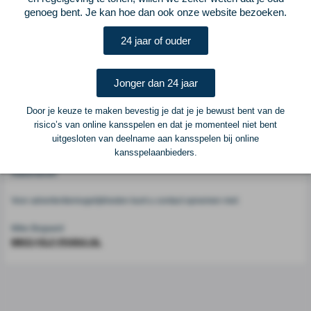
genoeg bent. Je kan hoe dan ook onze website bezoeken.
Voetbalcentraal
24 jaar of ouder
Voetbalcentraal is een merk van
ELF VOETBAL
Jonger dan 24 jaar
Postadres
ELF Voetbal
Door je keuze te maken bevestig je dat je je bewust bent van de
Postbus 6684
risico’s van online kansspelen en dat je momenteel niet bent
6503 GD Nijmegen
uitgesloten van deelname aan kansspelen bij online
kansspelaanbieders.
Adverteren
Voor advertentiemogelijkheden kunt u contact opnemen met:
Mike Bogaard
MIKE@ELF-PANNA.NL