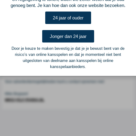
Voetbalcentraal
genoeg bent. Je kan hoe dan ook onze website bezoeken.
24 jaar of ouder
Voetbalcentraal is een merk van
ELF VOETBAL
Postadres
Jonger dan 24 jaar
ELF Voetbal
Postbus 6684
Door je keuze te maken bevestig je dat je je bewust bent van de
6503 GD Nijmegen
risico’s van online kansspelen en dat je momenteel niet bent
uitgesloten van deelname aan kansspelen bij online
kansspelaanbieders.
Adverteren
Voor advertentiemogelijkheden kunt u contact opnemen met:
Mike Bogaard
MIKE@ELF-PANNA.NL