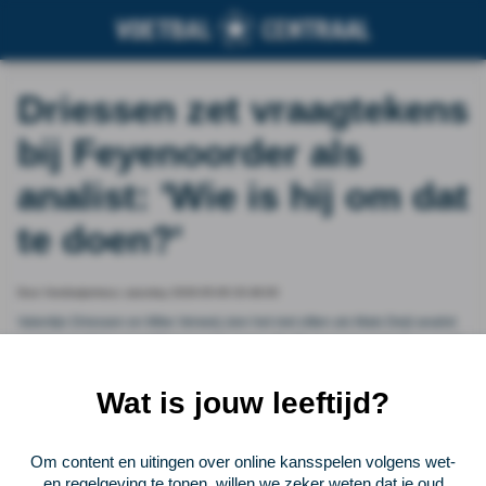
Driessen zet vraagtekens
bij Feyenoorder als
analist: 'Wie is hij om dat
te doen?'
Door Voetbalprimeur, saturday 2026-05-09 20:48:00
Valentijn Driessen en Mike Verweij zien het niet zitten als Mats Deijl analist
wordt op tv tijdens het WK komende zomer. De Feyenoord-verdediger wordt
door presentator Sam van Royen geopperd als analist tijdens Het Oranje
Café.
Wat is jouw leeftijd?
Vorige
Lees verder bij Voetbalprimeur
Volgende
Om content en uitingen over online kansspelen volgens wet-
en regelgeving te tonen, willen we zeker weten dat je oud