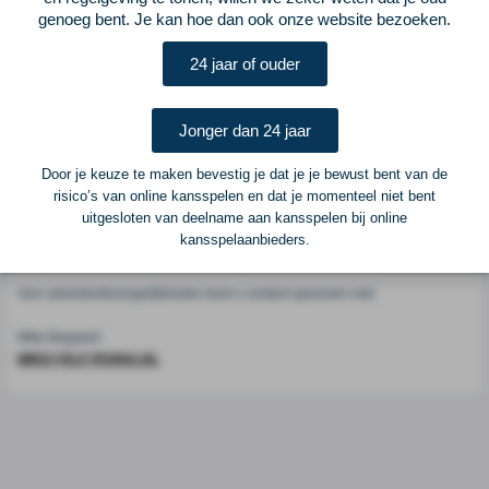
Voetbalcentraal
genoeg bent. Je kan hoe dan ook onze website bezoeken.
24 jaar of ouder
Voetbalcentraal is een merk van
ELF VOETBAL
Postadres
Jonger dan 24 jaar
ELF Voetbal
Postbus 6684
Door je keuze te maken bevestig je dat je je bewust bent van de
6503 GD Nijmegen
risico’s van online kansspelen en dat je momenteel niet bent
uitgesloten van deelname aan kansspelen bij online
kansspelaanbieders.
Adverteren
Voor advertentiemogelijkheden kunt u contact opnemen met:
Mike Bogaard
MIKE@ELF-PANNA.NL