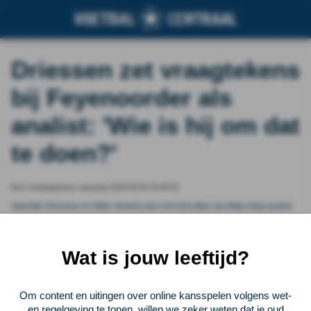
Driessen zet vraagtekens
bij Feyenoorder als
analist: 'Wie is hij om dat
te doen?'
Door Voetbalprimeur, saturday 2026-05-09 20:48:00
Valentijn Driessen en Mike Verweij zien het niet zitten als Mats Deijl analist
wordt op tv tijdens het WK komende zomer. De Feyenoord-verdediger wordt
door presentator Sam van Royen geopperd als analist tijdens Het Oranje
Café.
Wat is jouw leeftijd?
Vorige
Lees verder bij Voetbalprimeur
Volgende
Om content en uitingen over online kansspelen volgens wet-
en regelgeving te tonen, willen we zeker weten dat je oud