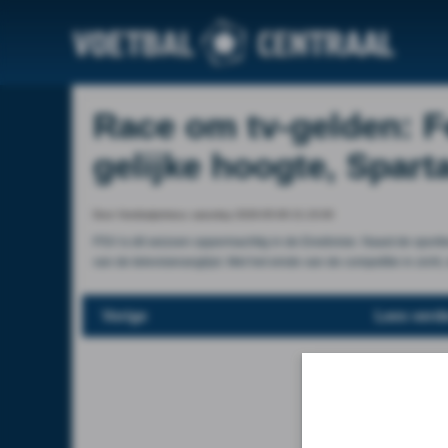
Race om tv-gelden: F
gelijke hoogte, Spart
Door Voetbalprimeur, saturday 2026-05-09 21:15:00
PSV is dit seizoen oppermachtig in de Eredivisie. Naast de sport
van de televisieranglijst. Met het einde van de competitie in zicht
Vorige
Lees verde