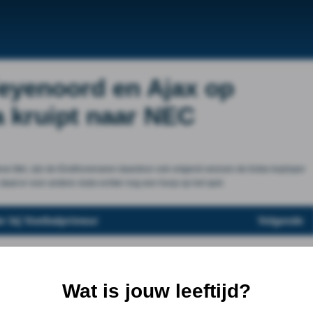
eyenoord en Ajax op
a kruipt naar NEC
ieve titel, zijn de Eindhovenaren daardoor ook volgend seizoen de trotse koploper
, staat er voor andere clubs echter nog een hoop op het spel.
r bij Voetbalprimeur
Volgende
Wat is jouw leeftijd?