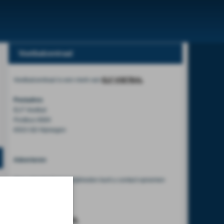
Voetbalcentraal
Voetbalcentraal is een merk van
ELF VOETBAL
Postadres
ELF Voetbal
Postbus 6684
6503 GD Nijmegen
Adverteren
Voor advertentiemogelijkheden kunt u contact opnemen
met:
Mike Bogaard
MIKE@ELF-PANNA.NL