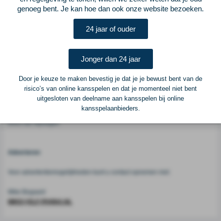
genoeg bent. Je kan hoe dan ook onze website bezoeken.
Vorige
Lees verder bij ELFvoetbal
Volgende
24 jaar of ouder
Voetbalcentraal
Jonger dan 24 jaar
Voetbalcentraal is een merk van
ELF VOETBAL
Door je keuze te maken bevestig je dat je je bewust bent van de
risico’s van online kansspelen en dat je momenteel niet bent
Postadres
uitgesloten van deelname aan kansspelen bij online
ELF Voetbal
kansspelaanbieders.
Postbus 6684
6503 GD Nijmegen
Adverteren
Voor advertentiemogelijkheden kunt u contact opnemen met:
Mike Bogaard
MIKE@ELF-PANNA.NL