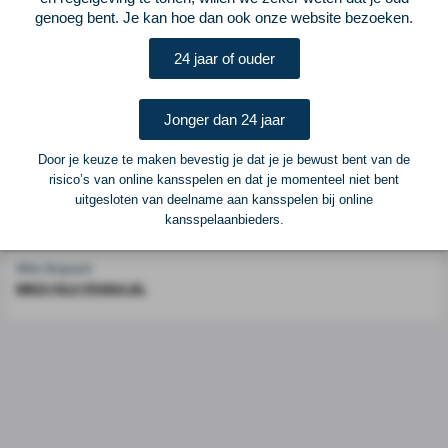
genoeg bent. Je kan hoe dan ook onze website bezoeken.
Voetbalcentraal is een merk van
ELF VOETBAL
24 jaar of ouder
Postadres
ELF Voetbal
Postbus 6684
Jonger dan 24 jaar
6503 GD Nijmegen
Door je keuze te maken bevestig je dat je je bewust bent van de
risico’s van online kansspelen en dat je momenteel niet bent
Adverteren
uitgesloten van deelname aan kansspelen bij online
kansspelaanbieders.
Voor advertentiemogelijkheden kunt u contact opnemen met:
Mike Bogaard
MIKE@ELF-PANNA.NL