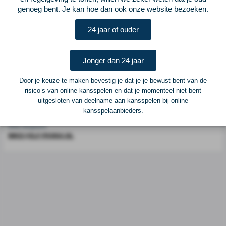
Voetbalcentraal is een merk van
ELF VOETBAL
genoeg bent. Je kan hoe dan ook onze website bezoeken.
Postadres
24 jaar of ouder
ELF Voetbal
Postbus 6684
6503 GD Nijmegen
Jonger dan 24 jaar
Door je keuze te maken bevestig je dat je je bewust bent van de
Adverteren
risico’s van online kansspelen en dat je momenteel niet bent
uitgesloten van deelname aan kansspelen bij online
Voor advertentiemogelijkheden kunt u contact opnemen met:
kansspelaanbieders.
Mike Bogaard
MIKE@ELF-PANNA.NL