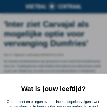
'Inter ziet Carvajal als
mogelijke optie voor
vervanging Dumfries'
Door VI - Algemeen, wednesday 2026-06-03 11:15:00
De meeste transferwindows zijn geopend en dus neemt het transfernieuws
weer toe. Traditiegetrouw volgt Voetbal International de buitenlandse markt
op de voet. Bekijk hier ons blog voor de transferperikelen in Nederland.
Vorige
Lees verder bij VI - Algemeen
Volgende
Wat is jouw leeftijd?
Voetbalcentraal
Om content en uitingen over online kansspelen volgens wet-
en regelgeving te tonen, willen we zeker weten dat je oud