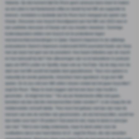
Atalanta. Op dat moment lijkt De Roon geen serieuze kans meer te maken
op een plek in het Nederlands elftal en denkt hij het WK als supporter te
beleven. Inmiddels is duidelijk dat De Roon toch meegaat als speler van
Oranje. Discussie over boycot Voorafgaand aan het WK van 2022 was er
een publieke discussie of Oranje wel zou moeten meedoen. Sommige
buitenstaanders wilden een boycot om te protesteren tegen
mensenrechtenschendingen in Qatar. Gianni's Imperium In de vijfdelige
podcastserie Gianni's Imperium onderzoekt NOS-journalist Guido van Gorp
met zijn team het spel van de president. Hoe kwam Infantino aan de macht
en hoe behoudt hij die? Vier afleveringen zijn nu te beluisteren in podcast-
apps als NPO Luister en Spotify, maar ook op YouTube. Op de dag voor de
start van het WK wordt het laatste deel gepubliceerd. "Voor ons spelers is
natuurlijk de eerste gedachte, misschien heel egoïstisch: ik ga een WK
spelen. En ik zou niet een WK willen missen omdat wij het gaan boycotten",
zegt De Roon. "Maar ik moet zeggen dat het wel door mijn hoofd is
geschoten. Je krijgt het mee." "Als wij als Nederlands elftal niet gaan,
bereiken wij dan dat die mensenrechten beter worden?", is de vraag die de
middenvelder zichzelf stelde. "Hoe mooi het gebaar ook kan zijn naar de
mensen van wie de rechten zijn geschonden, als wij het boycotten, wordt het
dan beter voor hen? Of anders? Dat weet ik niet, maar ik denk in principe
van niet." "Het is een lastig onderwerp, maar ik denk zeker voor de
voetballers dat er een heel kleine rol is", zegt De Roon, die zijn woorden