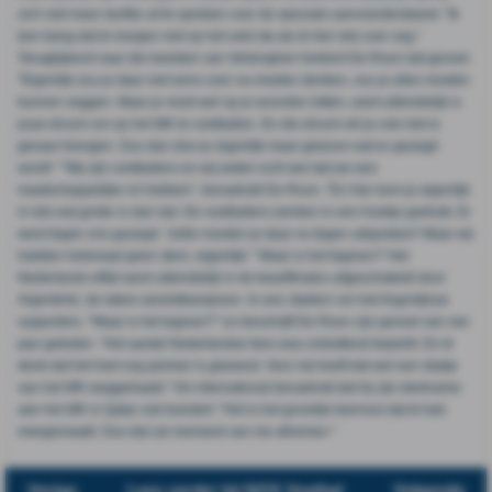
zich niet meer durfde uit te spreken over de speciale aanvoerdersband: "Ik
ben bang dat ik morgen niet op het veld sta als ik hier iets over zeg."
Terugkijkend naar die beelden van Vertonghen herkent De Roon dat gevoel.
"Eigenlijk zou je daar niet eens over na moeten denken, zou je alles moeten
kunnen zeggen. Maar je moet wel op je woorden letten, want uiteindelijk is
jouw droom om op het WK te voetballen. En die droom wil je ook niet in
gevaar brengen. Dus dan doe je eigenlijk maar gewoon wat er gezegd
wordt." "Wij zijn voetballers en wij weten echt wel dat we een
maatschappelijke rol hebben", benadrukt De Roon. "En hier kom je eigenlijk
in iets wat groter is dan dat. De voetballers werden in een hoekje gedrukt. Er
werd tegen ons gezegd: 'Jullie moeten je daar nu tegen uitspreken!' Maar wij
hadden helemaal geen stem, eigenlijk." 'Waar is het legioen?' Het
Nederlands elftal werd uiteindelijk in de kwartfinales uitgeschakeld door
Argentinië, de latere wereldkampioen. In een stadion vol met Argentijnse
supporters. "Waar is het legioen?" zo beschrijft De Roon zijn gevoel van vier
jaar geleden. "Het aantal Nederlandse fans was ontzettend beperkt. En ik
denk dat het heel erg jammer is geweest. Voor mij heeft dat wel een stukje
van het WK weggehaald." De international benadrukt dat hij zijn deelname
aan het WK in Qatar ook koestert: "Het is het grootste toernooi dat ik heb
meegemaakt. Dus dat zal niemand van me afnemen."
Vorige
Lees verder bij NOS Voetbal
Volgende