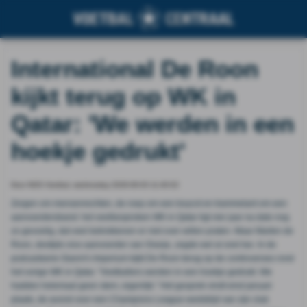
International De Roon
kijkt terug op WK in
Qatar: 'We werden in een
hoekje gedrukt'
Door NOS Voetbal, wednesday 2026-06-03 11:40:02
Zorgen om mensenrechten, de roep om een boycot en trammelant om een
aanvoerdersband: het veelbesproken WK in Qatar ligt vier jaar na dato nog
zo gevoelig, dat veel betrokkenen er niet over willen praten. Maar Marten de
Roon, destijds vice-aanvoerder van Oranje, zegde wel al snel toe. In de
podcastserie Gianni's Imperium kijkt De Roon terug op de controverses rond
het vorige WK in Qatar. "Voetballers werden in een hoekje gedrukt. We
hadden helemaal geen stem, eigenlijk." Het gesprek vindt eind januari
plaats, de avond voor een Champions League-wedstrijd van zijn club