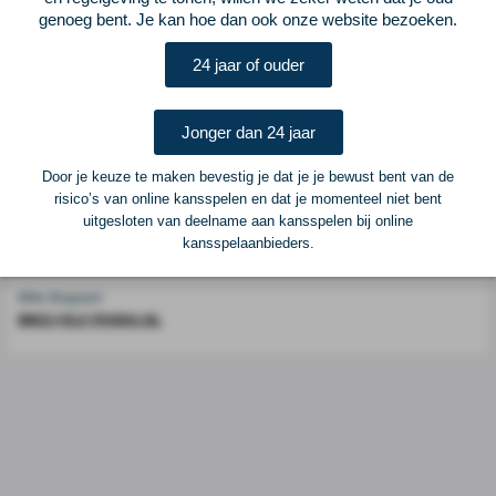
genoeg bent. Je kan hoe dan ook onze website bezoeken.
Voetbalcentraal is een merk van
ELF VOETBAL
24 jaar of ouder
Postadres
ELF Voetbal
Postbus 6684
Jonger dan 24 jaar
6503 GD Nijmegen
Door je keuze te maken bevestig je dat je je bewust bent van de
risico’s van online kansspelen en dat je momenteel niet bent
Adverteren
uitgesloten van deelname aan kansspelen bij online
kansspelaanbieders.
Voor advertentiemogelijkheden kunt u contact opnemen met:
Mike Bogaard
MIKE@ELF-PANNA.NL