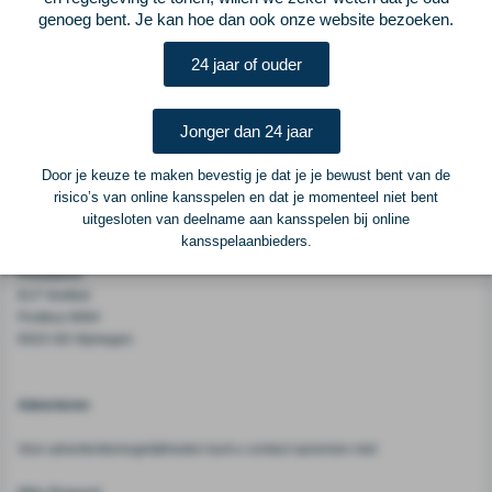
deze generatie.&amp;nbsp;Toch had Algerije nog veel meer supersterren
genoeg bent. Je kan hoe dan ook onze website bezoeken.
voort kunnen brengen als onderstaande topspelers voor de woestijnstrijders
hadden gekozen.
24 jaar of ouder
Vorige
Lees verder bij ELFvoetbal
Volgende
Jonger dan 24 jaar
Voetbalcentraal
Door je keuze te maken bevestig je dat je je bewust bent van de
risico’s van online kansspelen en dat je momenteel niet bent
uitgesloten van deelname aan kansspelen bij online
Voetbalcentraal is een merk van
ELF VOETBAL
kansspelaanbieders.
Postadres
ELF Voetbal
Postbus 6684
6503 GD Nijmegen
Adverteren
Voor advertentiemogelijkheden kunt u contact opnemen met: