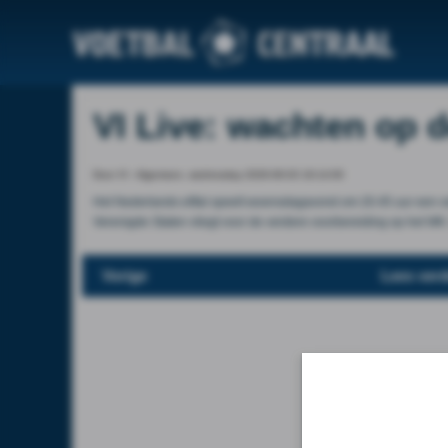
VI Live: wachten op d
Door VI - Algemeen, wednesday 2026-06-03 19:14:00
Het Nederlands elftal speelt woensdagavond om 20.45 uur een oef
Verenigde Staten vliegt voor de verdere voorbereiding op het WK. 
Vorige
Lees verd