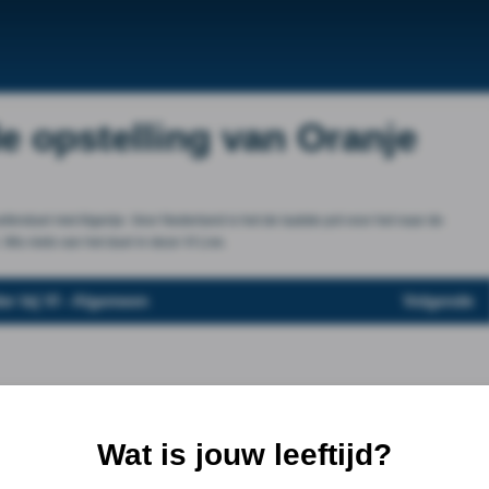
e opstelling van Oranje
enduel met Algerije. Voor Nederland is het de laatste pot voor het naar de
Mis niets van het duel in deze VI Live.
er bij VI - Algemeen
Volgende
Wat is jouw leeftijd?