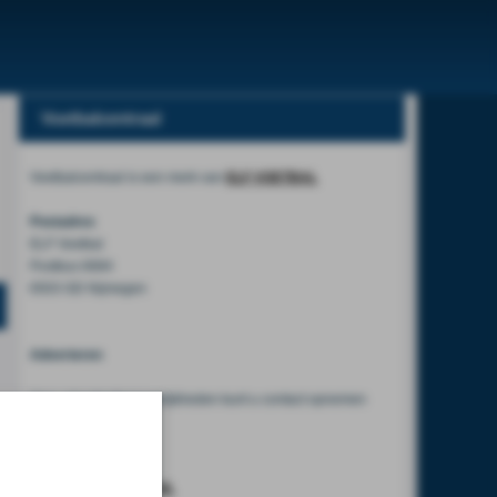
Voetbalcentraal
Voetbalcentraal is een merk van
ELF VOETBAL
Postadres
ELF Voetbal
Postbus 6684
6503 GD Nijmegen
Adverteren
Voor advertentiemogelijkheden kunt u contact opnemen
met:
Mike Bogaard
MIKE@ELF-PANNA.NL