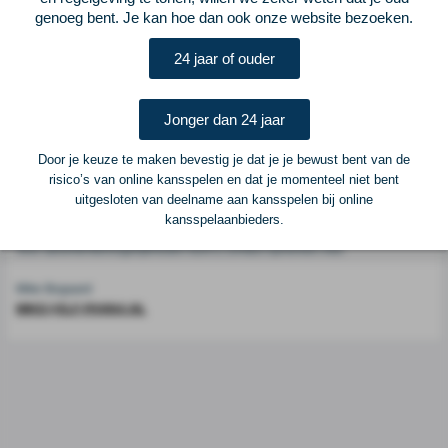
genoeg bent. Je kan hoe dan ook onze website bezoeken.
Voetbalcentraal is een merk van
ELF VOETBAL
24 jaar of ouder
Postadres
ELF Voetbal
Jonger dan 24 jaar
Postbus 6684
6503 GD Nijmegen
Door je keuze te maken bevestig je dat je je bewust bent van de
risico’s van online kansspelen en dat je momenteel niet bent
uitgesloten van deelname aan kansspelen bij online
Adverteren
kansspelaanbieders.
Voor advertentiemogelijkheden kunt u contact opnemen met:
Mike Bogaard
MIKE@ELF-PANNA.NL