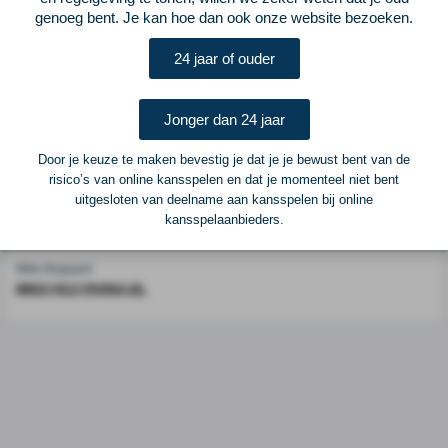
genoeg bent. Je kan hoe dan ook onze website bezoeken.
Voetbalcentraal is een merk van
ELF VOETBAL
24 jaar of ouder
Postadres
ELF Voetbal
Postbus 6684
Jonger dan 24 jaar
6503 GD Nijmegen
Door je keuze te maken bevestig je dat je je bewust bent van de
risico’s van online kansspelen en dat je momenteel niet bent
Adverteren
uitgesloten van deelname aan kansspelen bij online
kansspelaanbieders.
Voor advertentiemogelijkheden kunt u contact opnemen met:
Mike Bogaard
MIKE@ELF-PANNA.NL