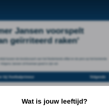
er Jansen voorspelt
Kan geïrriteerd raken'
jd tussen de bondscoach van het Nederlands elftal en de pers op het komende
. Volgens Jansen zit Koeman goed in zijn vel.
r bij Voetbalprimeur
Volgende
Wat is jouw leeftijd?