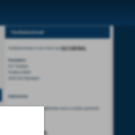
Voetbalcentraal
Voetbalcentraal is een merk van
ELF VOETBAL
Postadres
ELF Voetbal
Postbus 6684
6503 GD Nijmegen
Adverteren
Voor advertentiemogelijkheden kunt u contact opnemen
met:
Mike Bogaard
MIKE@ELF-PANNA.NL