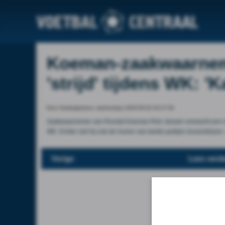
Koeman-zaakwaarnem
'strijd' tijdens WK: '
Door Voetbalprimeur, wednesday 2026-06-03 20:27:00
Zaakwaarnemer van Ronald Koeman Rob Jansen verwacht een stri
WK. Echter ziet hij ook de humor van beide partijen bovendrijven
Vorige
Lees verde