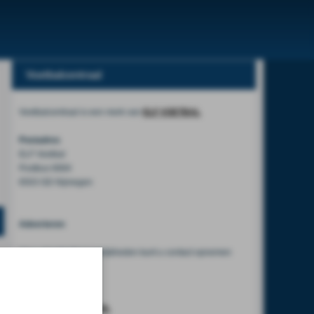
Voetbalcentraal
Voetbalcentraal is een merk van
ELF VOETBAL
Postadres
ELF Voetbal
Postbus 6684
6503 GD Nijmegen
Adverteren
Voor advertentiemogelijkheden kunt u contact opnemen
met:
Mike Bogaard
MIKE@ELF-PANNA.NL