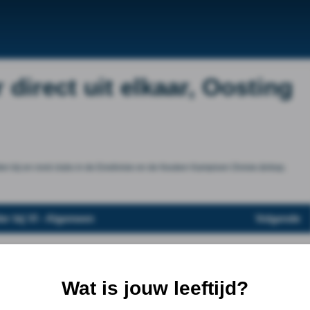
direct uit elkaar, Oosting
chten bij en rond clubs in de Eredivisie en de Keuken Kampioen Divisie.&nbsp;
er bij VI - Algemeen
Volgende
Wat is jouw leeftijd?