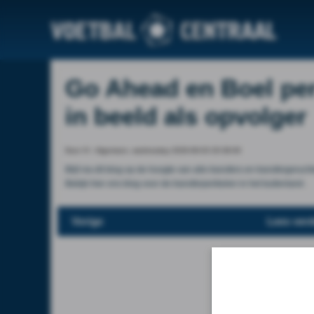
Go Ahead en Boel per 
in beeld als opvolger
Door VI - Algemeen, wednesday 2026-06-03 20:39:00
Blijf via dit blog op de hoogte van alle transfers en transfergeru
Bekijk hier ons blog voor de transferperikelen in het buitenland .
Vorige
Lees verd