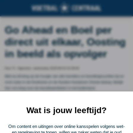
Go Ahead en Boel per
direct uit elkaar, Oosting
in beeld als opvolger
Door VI - Algemeen, wednesday 2026-06-03 20:39:00
Blijf via dit blog op de hoogte van alle transfers en transfergeruchten bij en
rond clubs in de Eredivisie en de Keuken Kampioen Divisie.&nbsp; Bekijk
hier ons blog voor de transferperikelen in het buitenland .
Vorige
Lees verder bij VI - Algemeen
Volgende
Wat is jouw leeftijd?
Voetbalcentraal
Om content en uitingen over online kansspelen volgens wet-
en regelgeving te tonen, willen we zeker weten dat je oud