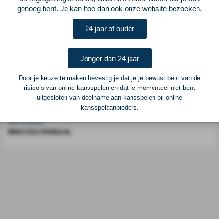
Voetbalcentraal is een merk van
ELF VOETBAL
genoeg bent. Je kan hoe dan ook onze website bezoeken.
Postadres
24 jaar of ouder
ELF Voetbal
Postbus 6684
6503 GD Nijmegen
Jonger dan 24 jaar
Door je keuze te maken bevestig je dat je je bewust bent van de
Adverteren
risico’s van online kansspelen en dat je momenteel niet bent
uitgesloten van deelname aan kansspelen bij online
Voor advertentiemogelijkheden kunt u contact opnemen met:
kansspelaanbieders.
Mike Bogaard
MIKE@ELF-PANNA.NL