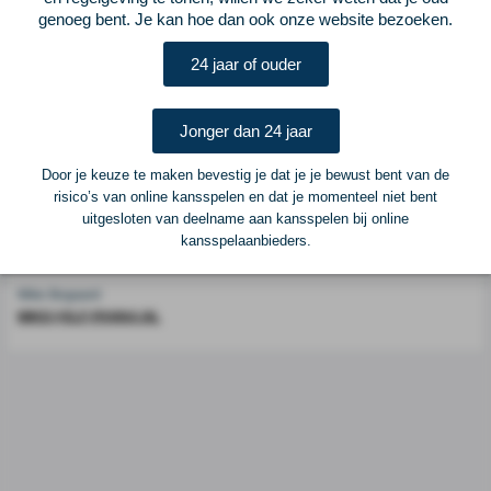
genoeg bent. Je kan hoe dan ook onze website bezoeken.
Voetbalcentraal is een merk van
ELF VOETBAL
24 jaar of ouder
Postadres
ELF Voetbal
Postbus 6684
Jonger dan 24 jaar
6503 GD Nijmegen
Door je keuze te maken bevestig je dat je je bewust bent van de
risico’s van online kansspelen en dat je momenteel niet bent
Adverteren
uitgesloten van deelname aan kansspelen bij online
kansspelaanbieders.
Voor advertentiemogelijkheden kunt u contact opnemen met:
Mike Bogaard
MIKE@ELF-PANNA.NL