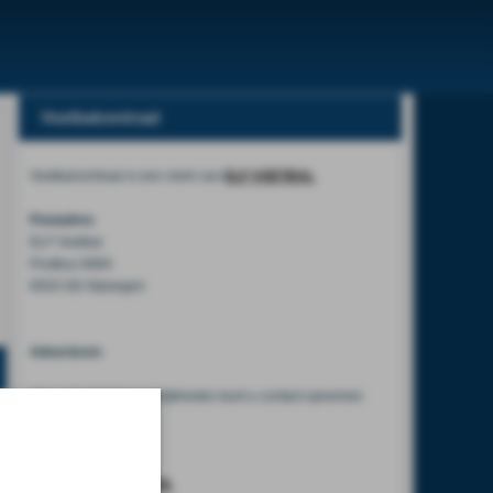
Voetbalcentraal
Voetbalcentraal is een merk van
ELF VOETBAL
Postadres
ELF Voetbal
Postbus 6684
6503 GD Nijmegen
Adverteren
Voor advertentiemogelijkheden kunt u contact opnemen
met:
Mike Bogaard
MIKE@ELF-PANNA.NL