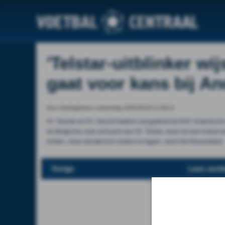
'Telstar-uitblinker wi
gaat voor kans bij An
Door Voetbalprimeur, wednesday 2026-06-03 21:38:13
FC Twente en FC Utrecht hebben aangeklopt bij RSC Anderlecht 
de Belgische club verhuurd aan SC Telstar, waar hij veel indruk 
lichten, maar dat lijkt toch anders te liggen, weet Het Nieuwsblad 
Vorige
Lees verde