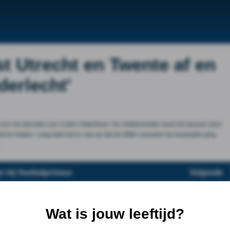
jst Utrecht en Twente af en
derlecht'
voor de diensten van Cedric Hatenboer. De middenvelder werd dit seizoen door
wist te maken. Lang leek het er ook op dat de Witte Leeuwen de koopoptie ging
.
r bij Voetbalprimeur
Volgende
Wat is jouw leeftijd?