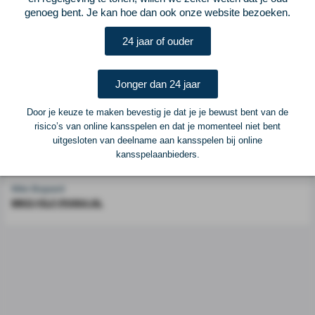
genoeg bent. Je kan hoe dan ook onze website bezoeken.
Voetbalcentraal is een merk van
ELF VOETBAL
24 jaar of ouder
Postadres
ELF Voetbal
Postbus 6684
Jonger dan 24 jaar
6503 GD Nijmegen
Door je keuze te maken bevestig je dat je je bewust bent van de
risico’s van online kansspelen en dat je momenteel niet bent
Adverteren
uitgesloten van deelname aan kansspelen bij online
kansspelaanbieders.
Voor advertentiemogelijkheden kunt u contact opnemen met:
Mike Bogaard
MIKE@ELF-PANNA.NL