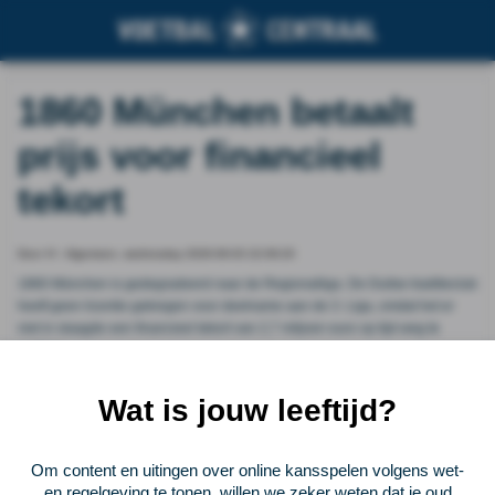
1860 München betaalt
prijs voor financieel
tekort
Door VI - Algemeen, wednesday 2026-06-03 22:09:20
1860 München is gedegradeerd naar de Regionalliga. De Duitse traditieclub
heeft geen licentie gekregen voor deelname aan de 3. Liga, omdat het er
niet in slaagde een financieel tekort van 2,7 miljoen euro op tijd weg te
werken.
Wat is jouw leeftijd?
Vorige
Lees verder bij VI - Algemeen
Volgende
Voetbalcentraal
Om content en uitingen over online kansspelen volgens wet-
en regelgeving te tonen, willen we zeker weten dat je oud