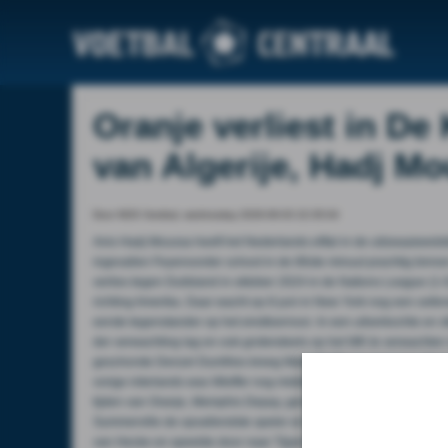
Oranje verliest in De
van Algerije, Hadj M
Door NOS Voetbal, wednesday 2026-06-03 22:35:04
Anis Hadj Moussa heeft het Nederlands elftal in de uitzwaaiwedst
ingevallen Feyenoorder schoot in de 86ste minuut prachtig binnen
verlies tegen Duitsland in oktober 2024 in de Nations League (1-
richting Amerika. Daar wacht op 8 juni in New York nog een oefen
eerste tegenstander op het eindtoernooi. In een uitverkochte en 
der verwachting lag en ook grotendeels op het WK te verwachten 
geschorste Denzel Dumfries kreeg Mats Wieffer na een jaar afwezi
vorige interlands was Wieffer nog middenvelder. Centraal voorin 
tijden van Oranje, Memphis Depay, genoegen moest nemen met een
Summerville de opvallendste speler en stond de nieuweling aan d
van Hecke en speelde door naar Tijjani Reijnders. Via Reijnders