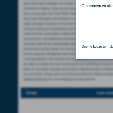
paal. Even later eindigde een passje van Cody Gakpo bij Summervi
Om content en uiti
om binnen te tikken, maar de goal ging vanwege buitenspel van 
kans, de grootste voor rust. Malen raakte de bal echter verkeerd
weg, maar Reijnders vond keeper Luca Zidane op zijn weg, terwi
regen slordiger, leverde ook Summerville de bal een paar keer i
scherpe sliding een doelpoging van Mohamed Amoura. Veel wissel
Justin Kluivert, Jorrel Hato, Nathan Aké en Depay kwamen in de p
Gravenberch. Het betekende dat Depay de plek centraal voorin 
vanaf die plek liet de ongelukkige Malen een kans liggen. Hij sc
Door je keuze te make
Kluivert een goede indruk. De aanvallende middenvelder zag een
Franse legende. Bij Algerije stond Ramiz Zerrouki (afgelopen sei
in de kleedkamer. Het wisselen bij Oranje ging gewoon door, zel
de elfde en laatste die naar de kant ging. De wisselingen kwamen
kater en voor dolle vreugde bij de talloze Algerijnse fans in Rot
de verre hoek. Oranje won voor het eerst sinds juni 2006 het uitz
laatste thuisduel voor een eindtoernooi ook verloren.
Vorige
Lees ver