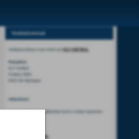
Voetbalcentraal
Voetbalcentraal is een merk van
ELF VOETBAL
Postadres
ELF Voetbal
Postbus 6684
6503 GD Nijmegen
Adverteren
Voor advertentiemogelijkheden kunt u contact opnemen
met:
Mike Bogaard
MIKE@ELF-PANNA.NL