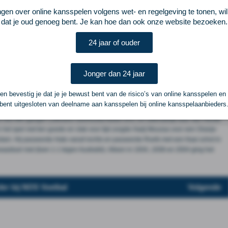
lle en gaf de rechtsbuiten van Oranje direct voor. Reijnders stond voor het doel
ngen over online kansspelen volgens wet- en regelgeving te tonen, wi
Summerville niet door. En weer even later bood Summerville Malen weer een
dat je oud genoeg bent. Je kan hoe dan ook onze website bezoeken.
 en schoot naast. Summerville bleef gaan en stuurde ook Reijnders nog een keer
jl voorgeven op Gakpo de betere optie was. Daarna werd het in de stromende
24 jaar of ouder
n en werden de Algerijnen gevaarlijker. Zo voorkwam Micky van de Ven met een
s na rust Na rust werd er flink gewisseld. De debuterende keeper Robin Roefs,
loeg voor Bart Verbruggen, Summerville, Virgil van Dijk, Van de Ven en
Jonger dan 24 jaar
van Malen overnam en dat laatstgenoemde verhuisde naar de rechterkant. Ook
hoot voorlangs. Van de invallers maakte de net van een knieblessure herstelde
n bevestig je dat je je bewust bent van de risico’s van online kansspelen en
 hard schot fraai gekeerd worden door de uitblinkende Zidane, zoon van de
bent uitgesloten van deelname aan kansspelen bij online kansspelaanbieders
zoen door FC Twente gehuurd van Feyenoord) in de basis, maar na rust bleef hij
fs niet-WK-ganger Lutsharel Geertruida kwam erin, en uiteindelijk was Van Hecke
 het spel niet ten goede en vlak voor tijd zorgde Hadj Moussa voor een Oranje-
terdam. Hij passeerde Hato vanaf rechts en passeerde Roefs met een fraai schot in
waaiduel niet (toen 1-1 tegen Australië). Alleen in 1934, 1938 en 2004 ging het
der bij NOS Voetbal
Volgende