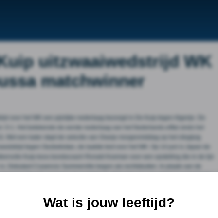
 Kuip uitzwaaiwedstrijd WK
oussa matchwinner
rijd voor het WK een pijnlijke nederlaag bezorgd in De Kuip tegen Algerije. De
: 0-1. Het betekende de eerste nederlaag van het Nederlands elftal sinds het
0). Met een kater stapt de selectie van Oranje morgenmiddag op het vliegtuig
wedstrijd tegen Oezbekistan, de laatste test voor het WK. Op 14 juni is Japan de
sfeervolle Kuip koos bondscoach Ronald Koeman voor een opstelling die in de lijn
is. Debutant Crysencio Summerville begon als rechtsbuiten. In plaats van de
gheid in Oranje een kans als rechtsback. Ook dat was een primeur, want bij zijn
stond de man in vorm, Donyell Malen, en dat betekende dat de topscorer aller
 plaats op de bank. Summerville valt op Bij een frisse start van Oranje was
Wat is jouw leeftijd?
e basis van de eerste kans. Hij bood zich goed aan, kreeg de bal van Jan Paul
 ging de bal door naar Malen en de spits van AS Roma schoot uit de draai op de