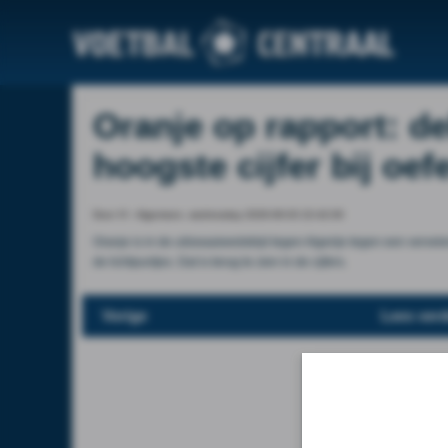
Oranje op rapport: de
hoogste cijfer bij oe
Door VI - Algemeen, wednesday 2026-06-03 22:42:00
Oranje is in de uitzwaaiwedstrijd tegen Algerije tegen een ver
de lichtpuntjes. Dat is terug te zien in de cijfers.
Vorige
Lees verd