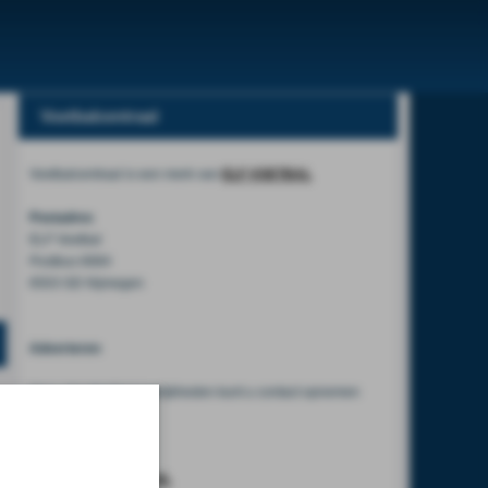
Voetbalcentraal
Voetbalcentraal is een merk van
ELF VOETBAL
Postadres
ELF Voetbal
Postbus 6684
6503 GD Nijmegen
Adverteren
Voor advertentiemogelijkheden kunt u contact opnemen
met:
Mike Bogaard
MIKE@ELF-PANNA.NL