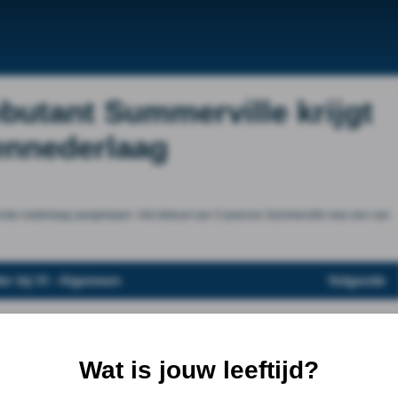
butant Summerville krijgt
fennederlaag
velende nederlaag aangelopen. Het debuut van Crysencio Summerville was een van
er bij VI - Algemeen
Volgende
Wat is jouw leeftijd?