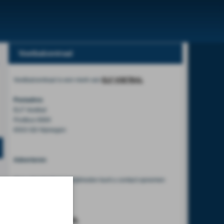
Voetbalcentraal
Voetbalcentraal is een merk van
ELF VOETBAL
Postadres
ELF Voetbal
Postbus 6684
6503 GD Nijmegen
Adverteren
Voor advertentiemogelijkheden kunt u contact opnemen
met:
Mike Bogaard
MIKE@ELF-PANNA.NL