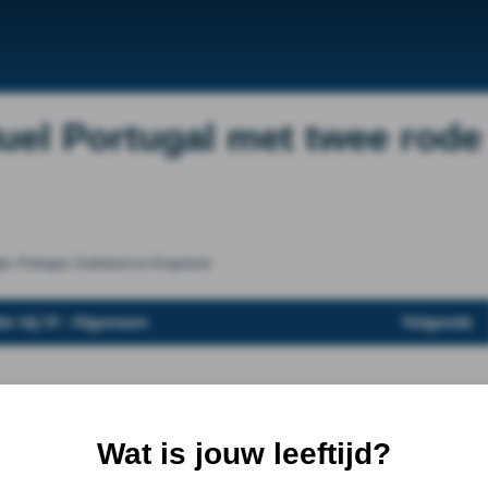
duel Portugal met twee rode
ië, Portugal, Duitsland en Engeland.
er bij VI - Algemeen
Volgende
Wat is jouw leeftijd?