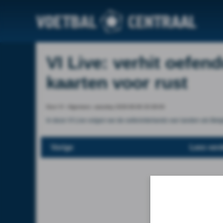
VI Live: verhit oefen
kaarten voor rust
Door VI - Algemeen, saturday 2026-06-06 20:39:00
In deze VI Live volgen we de oefeninterlands van landen als Belg
Vorige
Lees verd