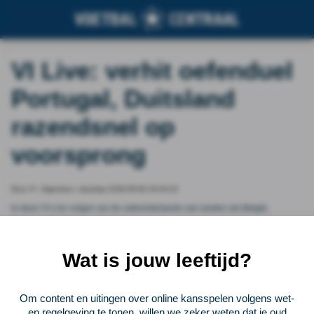
VI Live: verhit oefenduel
Portugal, Duitsland
razendsnel op
voorsprong
Door VI - Algemeen, saturday 2026-06-06 20:44:24
In deze VI Live volgen we de oefeninterlands van landen als België,
Portugal, Duitsland en Engeland.
Wat is jouw leeftijd?
Vorige
Lees verder bij VI - Algemeen
Volgende
Voetbalcentraal
Om content en uitingen over online kansspelen volgens wet-
en regelgeving te tonen, willen we zeker weten dat je oud