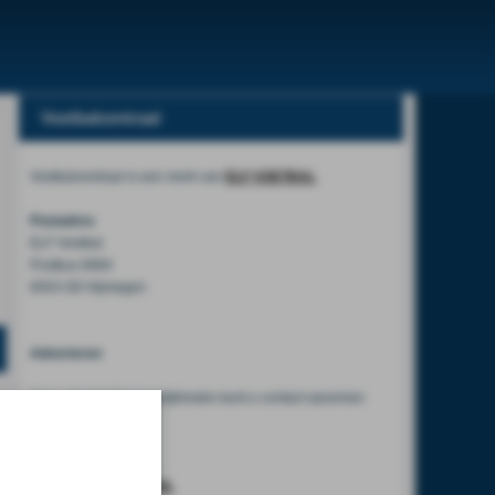
Voetbalcentraal
Voetbalcentraal is een merk van
ELF VOETBAL
Postadres
ELF Voetbal
Postbus 6684
6503 GD Nijmegen
Adverteren
Voor advertentiemogelijkheden kunt u contact opnemen
met:
Mike Bogaard
MIKE@ELF-PANNA.NL