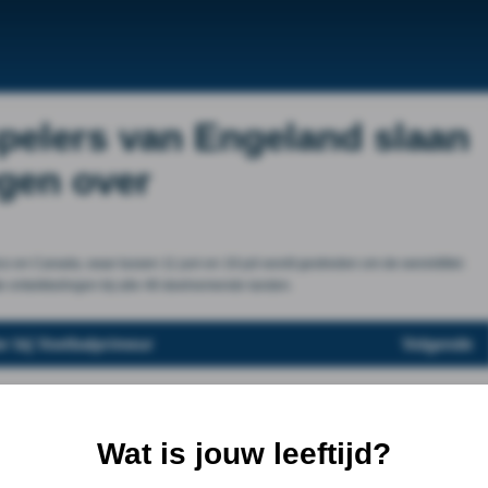
pelers van Engeland slaan
gen over
o en Canada, waar tussen 11 juni en 19 juli wordt gestreden om de wereldtitel.
ste ontwikkelingen bij alle 48 deelnemende landen.
r bij Voetbalprimeur
Volgende
Wat is jouw leeftijd?