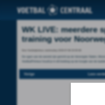
WK LIVE: meerdere s
training voor Noorwe
Door Voetbalprimeur, wednesday 2026-07-08 20:05:08
De ogen van de wereld zijn gericht op de Verenigde Staten, Mexic
VoetbalPrimeur houdt je in dit liveblog op de hoogte van de laat
Vorige
Lees verde