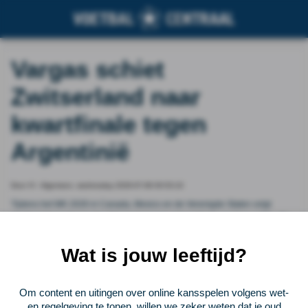
Vargas schiet
Zwitserland naar
kwartfinale tegen
Argentinië
Door VI - Algemeen, wednesday 2026-07-08 00:53:10
Tijdens het WK 2026 in Canada, Mexico en de Verenigde Staten volgt
Voetbal International alle 104 duels in een eigen VI Live. In deze editie alle
aandacht voor Zwitserland en Colombia. In aanloop naar en vanaf de aftrap
om 22.00 uur blijf je volledig op de hoogte van dit duel.
Wat is jouw leeftijd?
Vorige
Lees verder bij VI - Algemeen
Volgende
Om content en uitingen over online kansspelen volgens wet-
en regelgeving te tonen, willen we zeker weten dat je oud