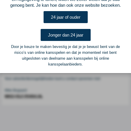
Voetbalcentraal
genoeg bent. Je kan hoe dan ook onze website bezoeken.
24 jaar of ouder
Voetbalcentraal is een merk van
ELF VOETBAL
Postadres
Jonger dan 24 jaar
ELF Voetbal
Postbus 6684
Door je keuze te maken bevestig je dat je je bewust bent van de
6503 GD Nijmegen
risico’s van online kansspelen en dat je momenteel niet bent
uitgesloten van deelname aan kansspelen bij online
kansspelaanbieders.
Adverteren
Voor advertentiemogelijkheden kunt u contact opnemen met:
Mike Bogaard
MIKE@ELF-PANNA.NL