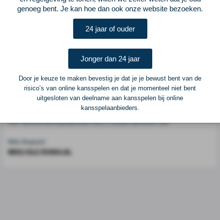
genoeg bent. Je kan hoe dan ook onze website bezoeken.
Voetbalcentraal is een merk van
ELF VOETBAL
24 jaar of ouder
Postadres
ELF Voetbal
Jonger dan 24 jaar
Postbus 6684
6503 GD Nijmegen
Door je keuze te maken bevestig je dat je je bewust bent van de
risico’s van online kansspelen en dat je momenteel niet bent
uitgesloten van deelname aan kansspelen bij online
Adverteren
kansspelaanbieders.
Voor advertentiemogelijkheden kunt u contact opnemen met:
Mike Bogaard
MIKE@ELF-PANNA.NL