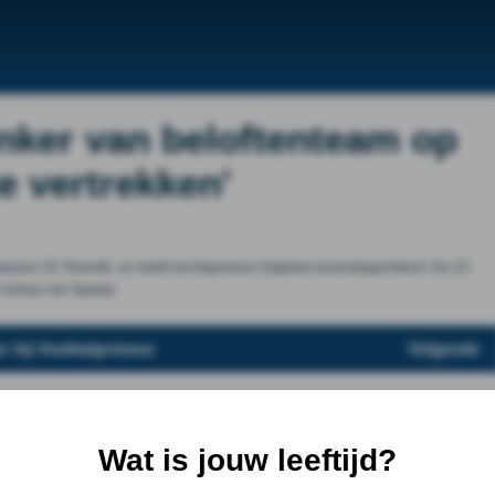
linker van beloftenteam op
e vertrekken'
 Spaanse CD Tenerife, zo meldt het Algemeen Dagblad woensdagochtend. De 22-
e niveau van Spanje.
r bij Voetbalprimeur
Volgende
Wat is jouw leeftijd?