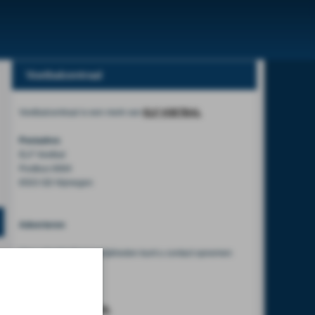
Voetbalcentraal
Voetbalcentraal is een merk van
ELF VOETBAL
Postadres
ELF Voetbal
Postbus 6684
6503 GD Nijmegen
Adverteren
Voor advertentiemogelijkheden kunt u contact opnemen
met:
Mike Bogaard
MIKE@ELF-PANNA.NL