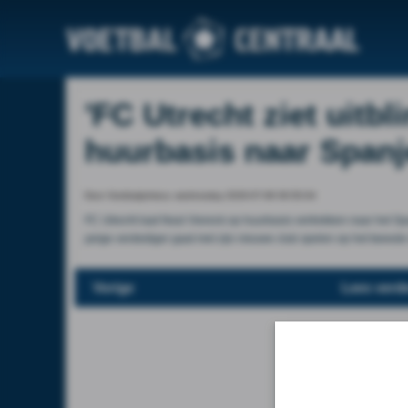
'FC Utrecht ziet uitb
huurbasis naar Spanj
Door Voetbalprimeur, wednesday 2026-07-08 06:50:04
FC Utrecht laat Neal Viereck op huurbasis vertrekken naar het
jarige verdediger gaat met zijn nieuwe club spelen op het tweed
Vorige
Lees verde