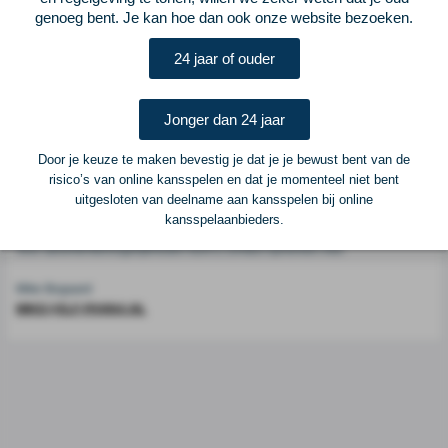
genoeg bent. Je kan hoe dan ook onze website bezoeken.
Voetbalcentraal is een merk van
ELF VOETBAL
24 jaar of ouder
Postadres
ELF Voetbal
Jonger dan 24 jaar
Postbus 6684
6503 GD Nijmegen
Door je keuze te maken bevestig je dat je je bewust bent van de
risico’s van online kansspelen en dat je momenteel niet bent
uitgesloten van deelname aan kansspelen bij online
Adverteren
kansspelaanbieders.
Voor advertentiemogelijkheden kunt u contact opnemen met:
Mike Bogaard
MIKE@ELF-PANNA.NL