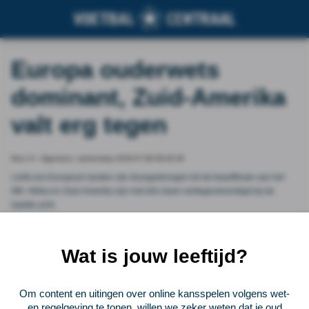
Europa ouderwets
dominant, Zuid-Amerika
valt erg tegen
Door VI - Algemeen, wednesday 2026-07-08 08:35:39
Liefst zes Europese landen zijn doorgedrongen tot de kwartfinale van het
WK. Afrika en Zuid-Amerika zijn met één team vertegenwoordigd bij de
laatste acht.
Vorige
Lees verder bij VI - Algemeen
Volgende
Wat is jouw leeftijd?
Voetbalcentraal
Om content en uitingen over online kansspelen volgens wet-
en regelgeving te tonen, willen we zeker weten dat je oud