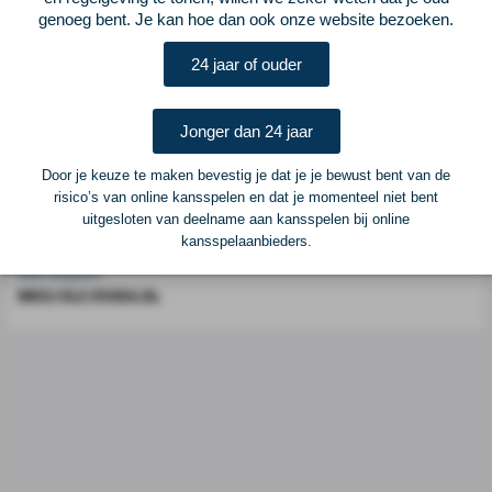
Voetbalcentraal is een merk van
ELF VOETBAL
genoeg bent. Je kan hoe dan ook onze website bezoeken.
Postadres
24 jaar of ouder
ELF Voetbal
Postbus 6684
6503 GD Nijmegen
Jonger dan 24 jaar
Door je keuze te maken bevestig je dat je je bewust bent van de
Adverteren
risico’s van online kansspelen en dat je momenteel niet bent
uitgesloten van deelname aan kansspelen bij online
Voor advertentiemogelijkheden kunt u contact opnemen met:
kansspelaanbieders.
Mike Bogaard
MIKE@ELF-PANNA.NL