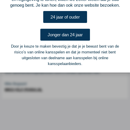
genoeg bent. Je kan hoe dan ook onze website bezoeken.
Voetbalcentraal is een merk van
ELF VOETBAL
24 jaar of ouder
Postadres
ELF Voetbal
Jonger dan 24 jaar
Postbus 6684
6503 GD Nijmegen
Door je keuze te maken bevestig je dat je je bewust bent van de
risico’s van online kansspelen en dat je momenteel niet bent
uitgesloten van deelname aan kansspelen bij online
Adverteren
kansspelaanbieders.
Voor advertentiemogelijkheden kunt u contact opnemen met:
Mike Bogaard
MIKE@ELF-PANNA.NL