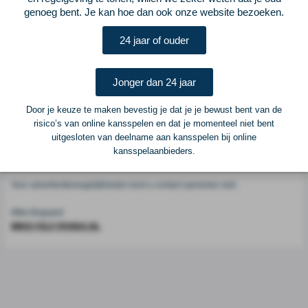
Voetbalcentraal
genoeg bent. Je kan hoe dan ook onze website bezoeken.
24 jaar of ouder
Voetbalcentraal is een merk van
ELF VOETBAL
Postadres
Jonger dan 24 jaar
ELF Voetbal
Postbus 6684
Door je keuze te maken bevestig je dat je je bewust bent van de
6503 GD Nijmegen
risico’s van online kansspelen en dat je momenteel niet bent
uitgesloten van deelname aan kansspelen bij online
kansspelaanbieders.
Adverteren
Voor advertentiemogelijkheden kunt u contact opnemen met:
Mike Bogaard
MIKE@ELF-PANNA.NL