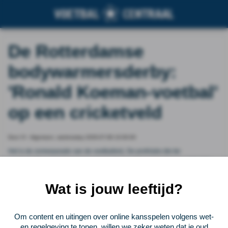
De Rotterdamse
bodywarmersderby:
'Ronald Koeman-voetbal'
op een cricketveld
Door VI - Algemeen, wednesday 2026-07-08 10:00:00
Het is de zomerparade van de voetballerij. De profclubs die ter
voorbereiding op het nieuwe seizoen de provincie opzoeken en zich laten
zien aan boeren, burgers en buitenlui. VI gaat mee van gewest tot gewest,
over velden en langs feesttenten.
Wat is jouw leeftijd?
Vorige
Lees verder bij VI - Algemeen
Volgende
Om content en uitingen over online kansspelen volgens wet-
en regelgeving te tonen, willen we zeker weten dat je oud