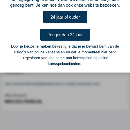
genoeg bent. Je kan hoe dan ook onze website bezoeken.
Voetbalcentraal
24 jaar of ouder
Voetbalcentraal is een merk van
ELF VOETBAL
Jonger dan 24 jaar
Postadres
ELF Voetbal
Door je keuze te maken bevestig je dat je je bewust bent van de
Postbus 6684
risico’s van online kansspelen en dat je momenteel niet bent
6503 GD Nijmegen
uitgesloten van deelname aan kansspelen bij online
kansspelaanbieders.
Adverteren
Voor advertentiemogelijkheden kunt u contact opnemen met:
Mike Bogaard
MIKE@ELF-PANNA.NL