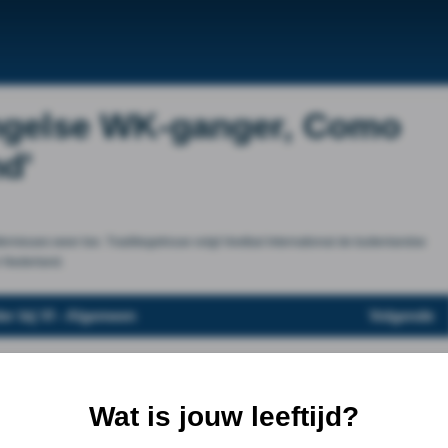
Engelse WK-ganger, Como
d'
rnieuws weer toe. Traditiegetrouw volgt Voetbal International de buitenlandse
n Nederland.
er bij VI - Algemeen
Volgende
Wat is jouw leeftijd?