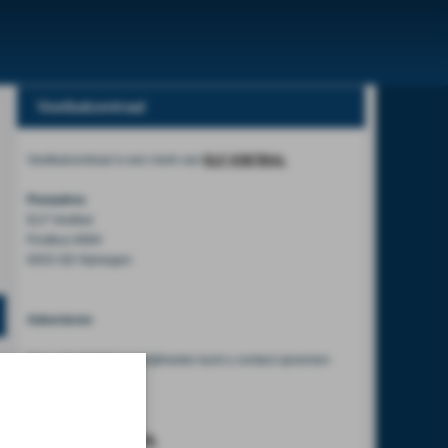
Voetbalcentraal
Voetbalcentraal is een merk van
ELF VOETBAL
Postadres
ELF Voetbal
Postbus 6684
6503 GD Nijmegen
Adverteren
Voor advertentiemogelijkheden kunt u contact opnemen
met:
Mike Bogaard
MIKE@ELF-PANNA.NL