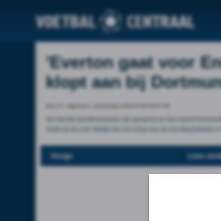
'Everton gaat voor 
klopt aan bij Dortmun
Door VI - Algemeen, wednesday 2026-07-08 09:57:28
De meeste transferwindows zijn geopend en dus neemt het transfe
markt op de voet. Bekijk hier ons blog voor de transferperikelen i
Vorige
Lees verd