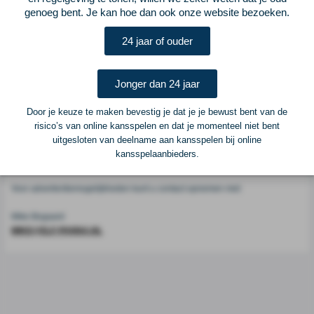
Voetbalcentraal
genoeg bent. Je kan hoe dan ook onze website bezoeken.
24 jaar of ouder
Voetbalcentraal is een merk van
ELF VOETBAL
Postadres
Jonger dan 24 jaar
ELF Voetbal
Postbus 6684
Door je keuze te maken bevestig je dat je je bewust bent van de
6503 GD Nijmegen
risico’s van online kansspelen en dat je momenteel niet bent
uitgesloten van deelname aan kansspelen bij online
kansspelaanbieders.
Adverteren
Voor advertentiemogelijkheden kunt u contact opnemen met:
Mike Bogaard
MIKE@ELF-PANNA.NL