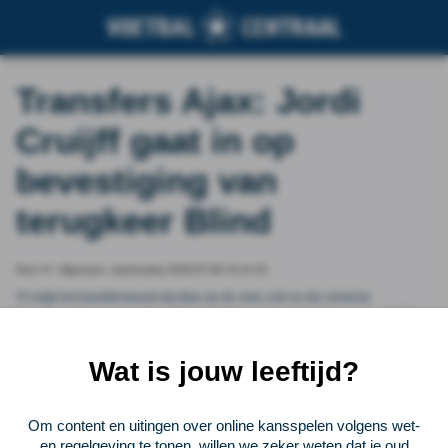
Transfers Ajax: Jordi
Cruijff gaat in op
bevestiging van
terugkeer Blind
Door VI - Algemeen, wednesday 2026-07-08 10:14:19
VI volgt het transfernieuws bij Ajax op de voet, ook nu de zomerse
transferwindow geopend is. De doelwitten van de Amsterdammers, duiding
van de clubwatcher, of aandacht in buitenlandse media. We verzamelen
alles hier.
Wat is jouw leeftijd?
Vorige
Lees verder bij VI - Algemeen
Volgende
Om content en uitingen over online kansspelen volgens wet-
en regelgeving te tonen, willen we zeker weten dat je oud