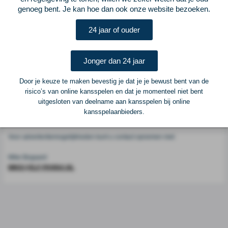
Voetbalcentraal
genoeg bent. Je kan hoe dan ook onze website bezoeken.
24 jaar of ouder
Voetbalcentraal is een merk van
ELF VOETBAL
Postadres
Jonger dan 24 jaar
ELF Voetbal
Postbus 6684
Door je keuze te maken bevestig je dat je je bewust bent van de
6503 GD Nijmegen
risico’s van online kansspelen en dat je momenteel niet bent
uitgesloten van deelname aan kansspelen bij online
kansspelaanbieders.
Adverteren
Voor advertentiemogelijkheden kunt u contact opnemen met:
Mike Bogaard
MIKE@ELF-PANNA.NL