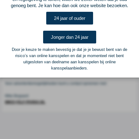
Voetbalcentraal
genoeg bent. Je kan hoe dan ook onze website bezoeken.
24 jaar of ouder
Voetbalcentraal is een merk van
ELF VOETBAL
Postadres
Jonger dan 24 jaar
ELF Voetbal
Postbus 6684
Door je keuze te maken bevestig je dat je je bewust bent van de
6503 GD Nijmegen
risico’s van online kansspelen en dat je momenteel niet bent
uitgesloten van deelname aan kansspelen bij online
kansspelaanbieders.
Adverteren
Voor advertentiemogelijkheden kunt u contact opnemen met:
Mike Bogaard
MIKE@ELF-PANNA.NL