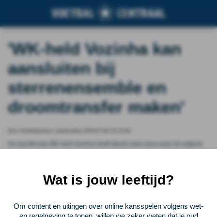
'WK-held Vozinha kan
aansluiten bij
sterrenensemble en
droomtransfer maken'
Door Voetbalprimeur, wednesday 2026-07-08 10:15:04
De transfervrije WK-held Vozinha heeft steeds meer keus waar hij volgend
jaar kan gaan spelen. De veertigjarige doelman van Kaapverdië had al wat
aanbiedingen op zak, maar volgens het medium TVN zou nu ook Inter Miami
CF geïnteresseerd zijn.
Wat is jouw leeftijd?
Vorige
Lees verder bij Voetbalprimeur
Volgende
Om content en uitingen over online kansspelen volgens wet-
en regelgeving te tonen, willen we zeker weten dat je oud