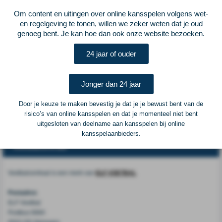
hij bij Girona basisspeler. "Het is mooi dat Daley terugkeert bij de club waar
Om content en uitingen over online kansspelen volgens wet-
het voor hem allemaal begon", zegt technisch directeur Jordi Cruijff. "Hij
en regelgeving te tonen, willen we zeker weten dat je oud
brengt ervaring, rust en kwaliteit mee, en dat kan deze groep direct helpen.
genoeg bent. Je kan hoe dan ook onze website bezoeken.
Voor ons is dit een logische stap want iemand met zijn achtergrond en
persoonlijkheid past bij wat we willen neerzetten." Vroege start Dinsdag
24 jaar of ouder
werd bekend dat de 18-jarige Sean Steur de overstap maakt naar Newcastle
United, naar verluidt voor 27 miljoen euro. Op 23 juli speelt Ajax zijn eerste
officiële wedstrijd van het seizoen, in de tweede kwalificatieronde voor de
Jonger dan 24 jaar
Conference League. De tegenstander wordt FK Vojvodina (Servië) of
Ferencváros (Hongarije).
Door je keuze te maken bevestig je dat je je bewust bent van de
risico’s van online kansspelen en dat je momenteel niet bent
Vorige
Lees verder bij NOS Voetbal
Volgende
uitgesloten van deelname aan kansspelen bij online
kansspelaanbieders.
Voetbalcentraal
Voetbalcentraal is een merk van
ELF VOETBAL
Postadres
ELF Voetbal
Postbus 6684