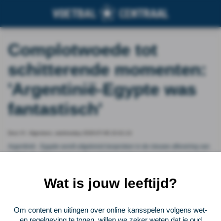
Complotwoede tot
schitterende momenten:
'Argentinië-Egypte was
fantastisch'
Door VI - Algemeen, wednesday 2026-07-08 10:41:14
Argentinië - Egypte wordt uitgebreid besproken in de nieuwe aflevering van
VI ZSM. Tim Tempelaars en Sjoerd Keizer hebben het over het goede spel
van Egypte, de comeback van Argentinië, Messi en de beslissingen van de
arbitrage.
Wat is jouw leeftijd?
Vorige
Lees verder bij VI - Algemeen
Volgende
Om content en uitingen over online kansspelen volgens wet-
en regelgeving te tonen, willen we zeker weten dat je oud