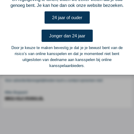
Voetbalcentraal
genoeg bent. Je kan hoe dan ook onze website bezoeken.
24 jaar of ouder
Voetbalcentraal is een merk van
ELF VOETBAL
Postadres
Jonger dan 24 jaar
ELF Voetbal
Postbus 6684
Door je keuze te maken bevestig je dat je je bewust bent van de
6503 GD Nijmegen
risico’s van online kansspelen en dat je momenteel niet bent
uitgesloten van deelname aan kansspelen bij online
kansspelaanbieders.
Adverteren
Voor advertentiemogelijkheden kunt u contact opnemen met:
Mike Bogaard
MIKE@ELF-PANNA.NL