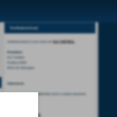
Voetbalcentraal
Voetbalcentraal is een merk van
ELF VOETBAL
Postadres
ELF Voetbal
Postbus 6684
6503 GD Nijmegen
Adverteren
Voor advertentiemogelijkheden kunt u contact opnemen
met:
Mike Bogaard
MIKE@ELF-PANNA.NL