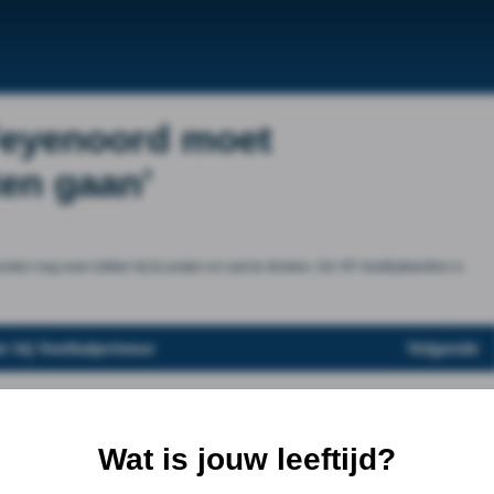
Feyenoord moet
ten gaan’
enden nog even lekker bij te praten en wat te drinken. De VP-Voetbalkantine is
r bij Voetbalprimeur
Volgende
Wat is jouw leeftijd?