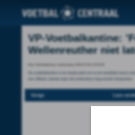
VP-Voetbalkantine: ’
Wellenreuther niet la
Door Voetbalprimeur, wednesday 2026-07-08 15:05:05
De voetbalkantine is de ideale plek om na de wedstrijd met je vri
een offtopic rubriek waar elk onderwerp mag worden besproken.
Vorige
Lees verde