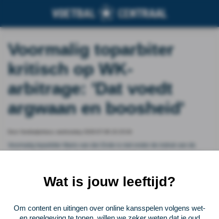
Voormalig toparbiter
kritisch op WK-
arbitrage: 'Dat voedt
argwaan en boosheid'
Door Voetbalprimeur, wednesday 2026-07-08 10:15:04
Voormalig toparbiter Mario van der Ende is niet onder de indruk van de
arbitrage tijdens het WK. Dat laat de oud-scheidsrechter blijken tegenover
het Algemeen Dagblad . Dinsdagavond kwam de arbitrage opnieuw onder
een vergrootglas te liggen na het duel tussen Argentinië en Egypte (3-2).
Wat is jouw leeftijd?
Vorige
Lees verder bij Voetbalprimeur
Volgende
Om content en uitingen over online kansspelen volgens wet-
en regelgeving te tonen, willen we zeker weten dat je oud