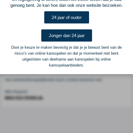
Voetbalcentraal
genoeg bent. Je kan hoe dan ook onze website bezoeken.
24 jaar of ouder
Voetbalcentraal is een merk van
ELF VOETBAL
Postadres
Jonger dan 24 jaar
ELF Voetbal
Postbus 6684
Door je keuze te maken bevestig je dat je je bewust bent van de
6503 GD Nijmegen
risico’s van online kansspelen en dat je momenteel niet bent
uitgesloten van deelname aan kansspelen bij online
kansspelaanbieders.
Adverteren
Voor advertentiemogelijkheden kunt u contact opnemen met:
Mike Bogaard
MIKE@ELF-PANNA.NL