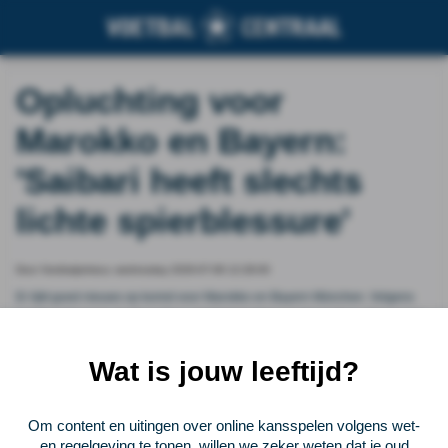
Opluchting voor
Marokko en Bayern:
'Saibari heeft slechts
lichte spierblessure'
Door Voetbalprimeur, wednesday 2026-07-08 12:28:00
Er lijkt goed nieuws op komst voor Marokko en Bayern München. Volgens
het Marokkaanse medium Almountakhab hebben onderzoeken uitgewezen
dat Ismael Saibari 'slechts een lichte spierblessure' heeft opgelopen.
Daardoor lijkt hij alsnog inzetbaar voor het kwartfinale-duel met Frankrijk.
Wat is jouw leeftijd?
Vorige
Lees verder bij Voetbalprimeur
Volgende
Om content en uitingen over online kansspelen volgens wet-
en regelgeving te tonen, willen we zeker weten dat je oud