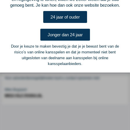
Voetbalcentraal
genoeg bent. Je kan hoe dan ook onze website bezoeken.
24 jaar of ouder
Voetbalcentraal is een merk van
ELF VOETBAL
Postadres
Jonger dan 24 jaar
ELF Voetbal
Postbus 6684
Door je keuze te maken bevestig je dat je je bewust bent van de
6503 GD Nijmegen
risico’s van online kansspelen en dat je momenteel niet bent
uitgesloten van deelname aan kansspelen bij online
kansspelaanbieders.
Adverteren
Voor advertentiemogelijkheden kunt u contact opnemen met:
Mike Bogaard
MIKE@ELF-PANNA.NL