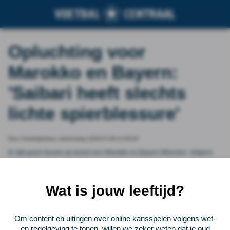
Opluchting voor
Marokko en Bayern:
'Saibari heeft slechts
lichte spierblessure'
Door Voetbalprimeur, wednesday 2026-07-08 12:28:00
Er lijkt goed nieuws op komst voor Marokko en Bayern München. Volgens
het Marokkaanse medium Almountakhab hebben onderzoeken uitgewezen
dat Ismael Saibari 'slechts een lichte spierblessure' heeft opgelopen.
Daardoor lijkt hij alsnog inzetbaar voor het kwartfinale-duel met Frankrijk.
Wat is jouw leeftijd?
Vorige
Lees verder bij Voetbalprimeur
Volgende
Om content en uitingen over online kansspelen volgens wet-
en regelgeving te tonen, willen we zeker weten dat je oud