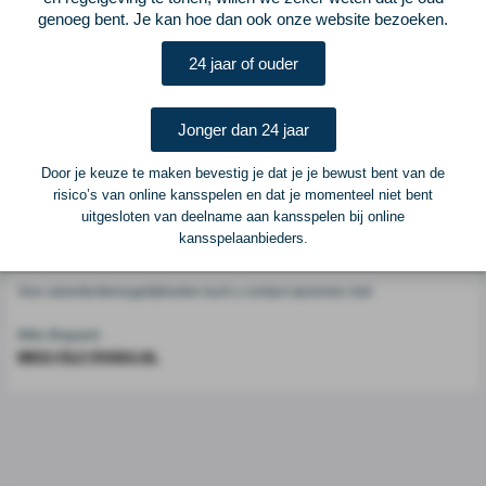
Voetbalcentraal
genoeg bent. Je kan hoe dan ook onze website bezoeken.
24 jaar of ouder
Voetbalcentraal is een merk van
ELF VOETBAL
Postadres
Jonger dan 24 jaar
ELF Voetbal
Postbus 6684
Door je keuze te maken bevestig je dat je je bewust bent van de
6503 GD Nijmegen
risico’s van online kansspelen en dat je momenteel niet bent
uitgesloten van deelname aan kansspelen bij online
kansspelaanbieders.
Adverteren
Voor advertentiemogelijkheden kunt u contact opnemen met:
Mike Bogaard
MIKE@ELF-PANNA.NL