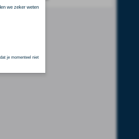
llen we zeker weten
 dat je momenteel niet
.