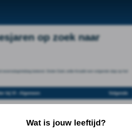
esjaren op zoek naar
 bond woensdagmiddag bekend. Onder Dalic zette Kroatië een volgende stap op het
er bij VI - Algemeen
Volgende
Wat is jouw leeftijd?