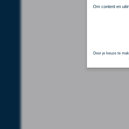
Om content en uiti
Door je keuze te make