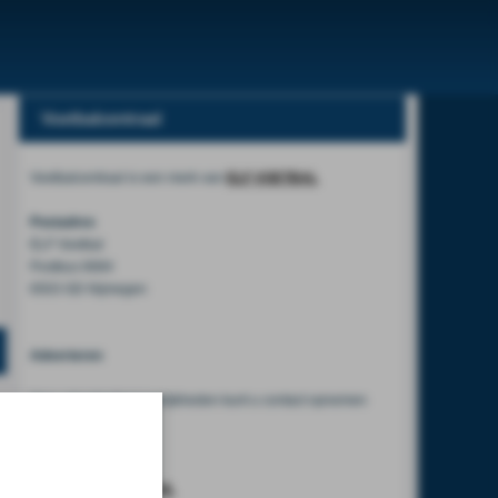
Voetbalcentraal
Voetbalcentraal is een merk van
ELF VOETBAL
Postadres
ELF Voetbal
Postbus 6684
6503 GD Nijmegen
Adverteren
Voor advertentiemogelijkheden kunt u contact opnemen
met:
Mike Bogaard
MIKE@ELF-PANNA.NL