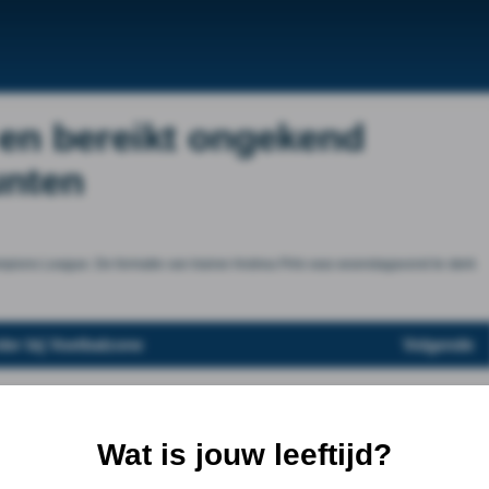
en bereikt ongekend
unten
ampions League. De formatie van trainer Andrea Pirlo was woendagavond te sterk
der bij Voetbalzone
Volgende
Wat is jouw leeftijd?