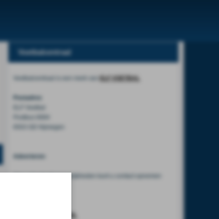
Voetbalcentraal
Voetbalcentraal is een merk van
ELF VOETBAL
Postadres
ELF Voetbal
Postbus 6684
6503 GD Nijmegen
Adverteren
Voor advertentiemogelijkheden kunt u contact opnemen
met:
Mike Bogaard
MIKE@ELF-PANNA.NL