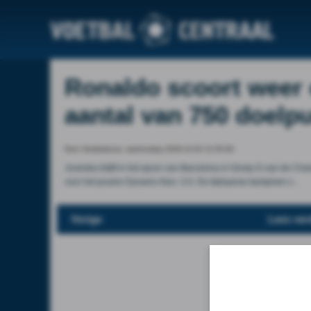
Ronaldo scoort weer 
aantal van 750 doelp
Door Voetbalzone, wednesday 2020-12-02 21:55:00
Juventus blijft in het spoor van Barcelona in Groep G van de Ch
voor het povere Dynamo Kiev: 3-0. De Italiaanse kampioen s...
Vorige
Lees ver