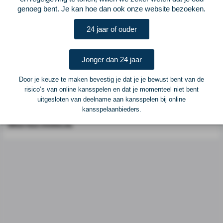
genoeg bent. Je kan hoe dan ook onze website bezoeken.
Postadres
ELF Voetbal
24 jaar of ouder
Postbus 6684
6503 GD Nijmegen
Jonger dan 24 jaar
Adverteren
Door je keuze te maken bevestig je dat je je bewust bent van de
risico’s van online kansspelen en dat je momenteel niet bent
Voor advertentiemogelijkheden kunt u contact opnemen met:
uitgesloten van deelname aan kansspelen bij online
kansspelaanbieders.
Mike Bogaard
MIKE@ELF-PANNA.NL