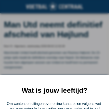
Man Utd neemt definitief
afscheid van Højlund
Door VI - Algemeen, wednesday 2026-06-03 12:32:35
Manchester United heeft afscheid genomen van Rasmus Højlund. De 23-
jarige spits maakt de definitieve overstap naar Napoli. De Italiaanse club
huurde hem afgelopen seizoen van United en heeft hem nu permanent
overgenomen.
Vorige
Lees verder bij VI - Algemeen
Volgende
Wat is jouw leeftijd?
Voetbalcentraal
Om content en uitingen over online kansspelen volgens wet-
Voetbalcentraal is een merk van
ELF VOETBAL
en regelgeving te tonen, willen we zeker weten dat je oud