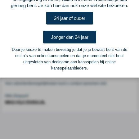
Voetbalcentraal
genoeg bent. Je kan hoe dan ook onze website bezoeken.
24 jaar of ouder
Voetbalcentraal is een merk van
ELF VOETBAL
Postadres
Jonger dan 24 jaar
ELF Voetbal
Postbus 6684
Door je keuze te maken bevestig je dat je je bewust bent van de
6503 GD Nijmegen
risico’s van online kansspelen en dat je momenteel niet bent
uitgesloten van deelname aan kansspelen bij online
kansspelaanbieders.
Adverteren
Voor advertentiemogelijkheden kunt u contact opnemen met:
Mike Bogaard
MIKE@ELF-PANNA.NL