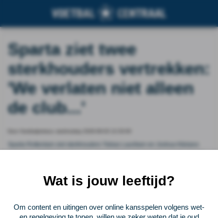
Sparta ziet twee
sterkhouders vertrekken:
'We verlaten niet alleen
de club...'
Door Voetbalprimeur, wednesday 2026-06-03 12:33:00
Sparta Rotterdam ziet sterkhouders Tobias Lauritsen en Joshua Kitolano
vertrekken. Het Noorse duo was vier jaar lang van cruciale waarde voor de
Rotterdammers. Samen hebben ze genoten van hun periode bij Sparta, zo
vertellen ze via de officiële kanalen .
Wat is jouw leeftijd?
Vorige
Lees verder bij Voetbalprimeur
Volgende
Om content en uitingen over online kansspelen volgens wet-
en regelgeving te tonen, willen we zeker weten dat je oud