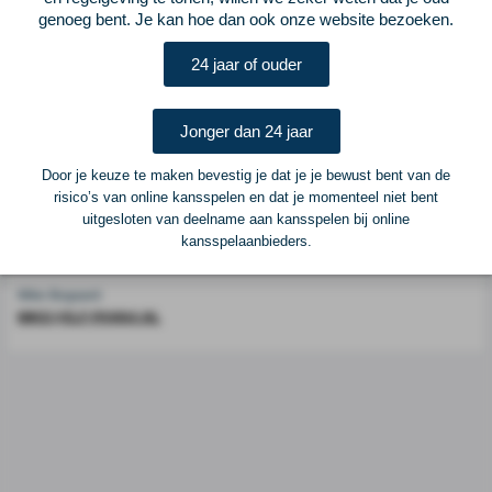
genoeg bent. Je kan hoe dan ook onze website bezoeken.
Voetbalcentraal is een merk van
ELF VOETBAL
24 jaar of ouder
Postadres
ELF Voetbal
Postbus 6684
Jonger dan 24 jaar
6503 GD Nijmegen
Door je keuze te maken bevestig je dat je je bewust bent van de
risico’s van online kansspelen en dat je momenteel niet bent
Adverteren
uitgesloten van deelname aan kansspelen bij online
kansspelaanbieders.
Voor advertentiemogelijkheden kunt u contact opnemen met:
Mike Bogaard
MIKE@ELF-PANNA.NL