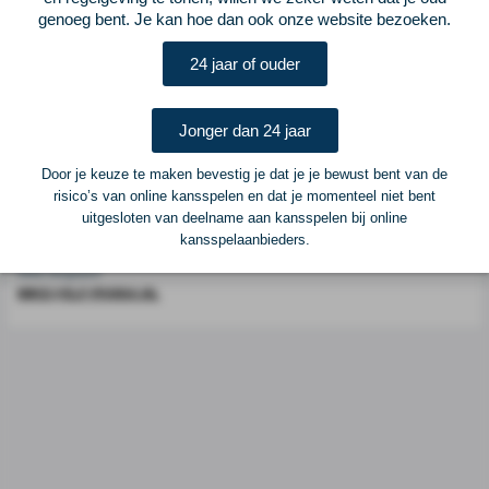
Voetbalcentraal is een merk van
ELF VOETBAL
genoeg bent. Je kan hoe dan ook onze website bezoeken.
Postadres
24 jaar of ouder
ELF Voetbal
Postbus 6684
6503 GD Nijmegen
Jonger dan 24 jaar
Door je keuze te maken bevestig je dat je je bewust bent van de
Adverteren
risico’s van online kansspelen en dat je momenteel niet bent
uitgesloten van deelname aan kansspelen bij online
Voor advertentiemogelijkheden kunt u contact opnemen met:
kansspelaanbieders.
Mike Bogaard
MIKE@ELF-PANNA.NL