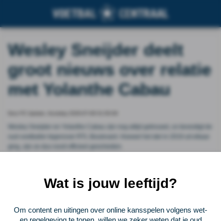
Wesley Sneijder deelt
groot nieuws over relatie
met Yolanthe Cabau
Door FC Update, thursday 2026-07-09 01:50:06
Wesley Sneijder en Yolanthe Cabau zijn nog altijd getrouwd, zo bevestigt de
oud-voetballer tegenover RTL Boulevard. Hoewel het stel in 2019 uit elkaar
ging, zijn ze dus nooit officieel gescheiden.
Vorige
Lees verder bij FC Update
Volgende
Wat is jouw leeftijd?
Voetbalcentraal
Om content en uitingen over online kansspelen volgens wet-
en regelgeving te tonen, willen we zeker weten dat je oud